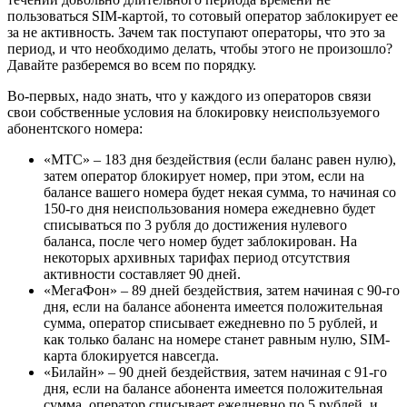
пользоваться SIM-картой, то сотовый оператор заблокирует ее
за не активность. Зачем так поступают операторы, что это за
период, и что необходимо делать, чтобы этого не произошло?
Давайте разберемся во всем по порядку.
Во-первых, надо знать, что у каждого из операторов связи
свои собственные условия на блокировку неиспользуемого
абонентского номера:
«МТС»
–
183 дня
бездействия (если баланс равен нулю),
затем оператор блокирует номер, при этом, если на
балансе вашего номера будет некая сумма, то начиная со
150-го дня неиспользования номера ежедневно будет
списываться по
3 рубля
до достижения нулевого
баланса, после чего номер будет заблокирован. На
некоторых архивных тарифах период отсутствия
активности составляет 90 дней.
«МегаФон»
–
89 дней
бездействия, затем начиная с 90-го
дня, если на балансе абонента имеется положительная
сумма, оператор списывает ежедневно по
5 рублей
, и
как только баланс на номере станет равным нулю, SIM-
карта блокируется навсегда.
«Билайн»
–
90 дней
бездействия, затем начиная с 91-го
дня, если на балансе абонента имеется положительная
сумма, оператор списывает ежедневно по
5 рублей
, и