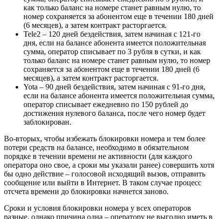
как только баланс на номере станет равным нулю, то
номер сохраняется за абонентом еще в течении 180 дней
(6 месяцев), а затем контракт расторгается.
Tele2
–
120 дней
бездействия, затем начиная с 121-го
дня, если на балансе абонента имеется положительная
сумма, оператор списывает по
3 рубля
в сутки, и как
только баланс на номере станет равным нулю, то номер
сохраняется за абонентом еще в течении 180 дней (6
месяцев), а затем контракт расторгается.
Yota
–
90 дней
бездействия, затем начиная с 91-го дня,
если на балансе абонента имеется положительная сумма,
оператор списывает ежедневно по
150 рублей
до
достижения нулевого баланса, после чего номер будет
заблокирован.
Во-вторых, чтобы избежать блокировки номера и тем более
потери средств на балансе
, необходимо в обязательном
порядке в течении времени не активности (для каждого
оператора оно свое, а сроки мы указали ранее) совершить хотя
бы одно действие – голосовой исходящий вызов, отправить
сообщение или выйти в Интернет. В таком случае процесс
отсчета времени до блокировки начнется заново.
Сроки и условия блокировки номера у всех операторов
разные, однако причина одна – оператору не выгодно иметь в