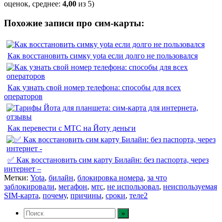
оценок, среднее:
4,00
из 5)
Похожие записи про сим-карты:
Как восстановить симку yota если долго не пользовался
Как узнать свой номер телефона: способы для всех
операторов
Как перевести с МТС на Йоту деньги
✅ Как восстановить сим карту Билайн: без паспорта, через
интернет –
Метки:
Yota
,
билайн
,
блокировка номера
,
за что
заблокировали
,
мегафон
,
мтс
,
не использовал
,
неиспользуемая
SIM-карта
,
почему
,
причины
,
сроки
,
теле2