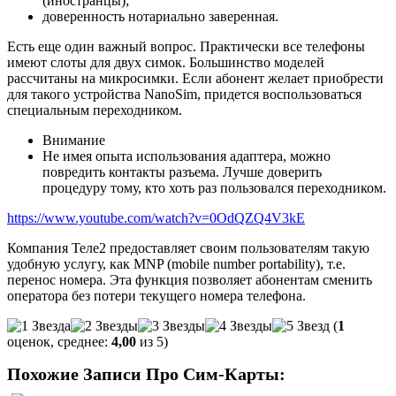
(иностранцы);
доверенность нотариально заверенная.
Есть еще один важный вопрос. Практически все телефоны
имеют слоты для двух симок. Большинство моделей
рассчитаны на микросимки. Если абонент желает приобрести
для такого устройства NanoSim, придется воспользоваться
специальным переходником.
Внимание
Не имея опыта использования адаптера, можно
повредить контакты разъема. Лучше доверить
процедуру тому, кто хоть раз пользовался переходником.
https://www.youtube.com/watch?v=0OdQZQ4V3kE
Компания Теле2 предоставляет своим пользователям такую
удобную услугу, как MNP (mobile number portability), т.е.
перенос номера. Эта функция позволяет абонентам сменить
оператора без потери текущего номера телефона.
(
1
оценок, среднее:
4,00
из 5)
Похожие Записи Про Сим-Карты: