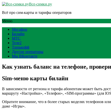
Все-симки.ру
Всё про сим-карты и тарифы операторов
Меню
Мегафон
Билайн
МТС
Теле2
Тинькофф
Другие операторы
Мы ВКонтакте
Как узнать баланс на телефоне, провер
Sim-меню карты билайн
В зависимости от региона и тарифа абонентам может быть дост
маршруту «Настройки», «Телефон», «SIM-программы» (для IOS)
Обратите внимание, что в более старых моделях телефонов ил
даже «Игры».