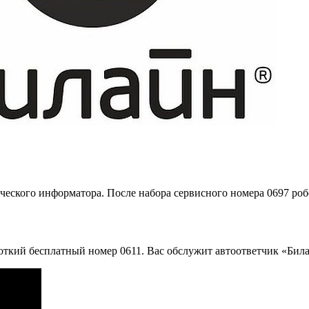
ического информатора. После набора сервисного номера 0697 ро
откий бесплатный номер 0611. Вас обслужит автоответчик «Би