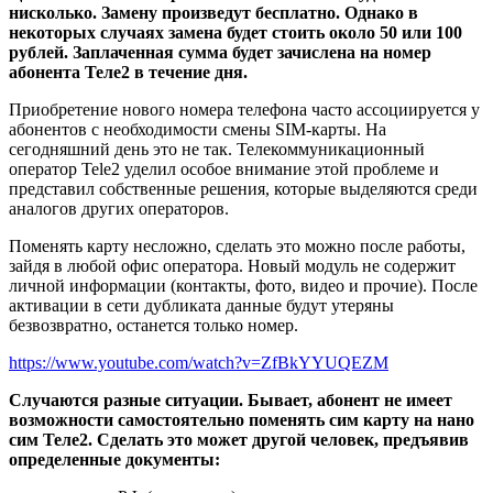
нисколько. Замену произведут бесплатно. Однако в
некоторых случаях замена будет стоить около 50 или 100
рублей. Заплаченная сумма будет зачислена на номер
абонента Теле2 в течение дня.
Приобретение нового номера телефона часто ассоциируется у
абонентов с необходимости смены SIM-карты. На
сегодняшний день это не так. Телекоммуникационный
оператор Tele2 уделил особое внимание этой проблеме и
представил собственные решения, которые выделяются среди
аналогов других операторов.
Поменять карту несложно, сделать это можно после работы,
зайдя в любой офис оператора. Новый модуль не содержит
личной информации (контакты, фото, видео и прочие). После
активации в сети дубликата данные будут утеряны
безвозвратно, останется только номер.
https://www.youtube.com/watch?v=ZfBkYYUQEZM
Случаются разные ситуации. Бывает, абонент не имеет
возможности самостоятельно поменять сим карту на нано
сим Теле2. Сделать это может другой человек, предъявив
определенные документы: