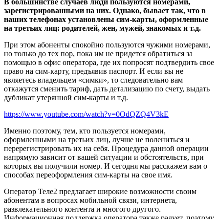
В большинстве случаев люди пользуются номерами,
зарегистрированными на них. Однако, бывает так, что в
наших телефонах установлены сим-карты, оформленные
на третьих лиц: родителей, жен, мужей, знакомых и т.д.
При этом абоненты спокойно пользуются чужими номерами,
но только до тех пор, пока им не придется обратиться за
помощью в офис оператора, где их попросят подтвердить свое
право на сим-карту, предъявив паспорт. И если вы не
являетесь владельцем «симки», то следовательно вам
откажутся сменить тариф, дать детализацию по счету, выдать
дубликат утерянной сим-карты и т.д.
https://www.youtube.com/watch?v=0OdQZQ4V3kE
Именно поэтому, тем, кто пользуется номерами,
оформленными на третьих лиц, лучше не полениться и
перерегистрировать их на себя. Процедура данной операции
напрямую зависит от вашей ситуации и обстоятельств, при
которых вы получили номер. И сегодня мы расскажем вам о
способах переоформления сим-карты на свое имя.
Оператор Теле2 предлагает широкие возможности своим
абонентам в вопросах мобильной связи, интернета,
развлекательного контента и многого другого.
Информационная поддержка оператора также радует, поэтому