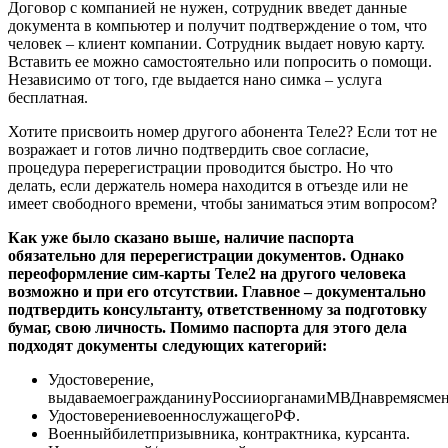
Договор с компанией не нужен, сотрудник введет данные
документа в компьютер и получит подтверждение о том, что
человек – клиент компании. Сотрудник выдает новую карту.
Вставить ее можно самостоятельно или попросить о помощи.
Независимо от того, где выдается нано симка – услуга
бесплатная.
Хотите присвоить номер другого абонента Теле2? Если тот не
возражает и готов лично подтвердить свое согласие,
процедура перерегистрации проводится быстро. Но что
делать, если держатель номера находится в отъезде или не
имеет свободного времени, чтобы заниматься этим вопросом?
Как уже было сказано выше, наличие паспорта
обязательно для перерегистрации документов. Однако
переоформление сим-карты Теле2 на другого человека
возможно и при его отсутствии. Главное – документально
подтвердить консультанту, ответственному за подготовку
бумаг, свою личность. Помимо паспорта для этого дела
подходят документы следующих категорий:
Удостоверение,
выдаваемоегражданинуРоссииорганамиМВДнавремясмен
УдостоверениевоеннослужащегоРФ.
Военныйбилетпризывника, контрактника, курсанта.