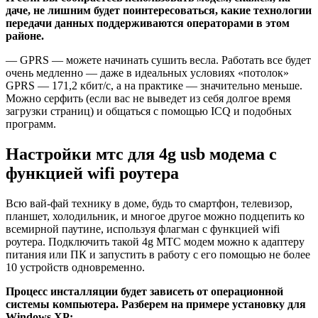
даче, не лишним будет поинтересоваться, какие технологии
передачи данных поддерживаются операторами в этом
районе.
— GPRS — можете начинать сушить весла. Работать все будет
очень медленно — даже в идеальных условиях «потолок»
GPRS — 171,2 кбит/c, а на практике — значительно меньше.
Можно серфить (если вас не выведет из себя долгое время
загрузки страниц) и общаться с помощью ICQ и подобных
программ.
Настройки мтс для 4g usb модема с
функцией wifi роутера
Всю вай-фай технику в доме, будь то смартфон, телевизор,
планшет, холодильник, и многое другое можно подцепить ко
всемирной паутине, используя флагман с функцией wifi
роутера. Подключить такой 4g МТС модем можно к адаптеру
питания или ПК и запустить в работу с его помощью не более
10 устройств одновременно.
Процесс инсталляции будет зависеть от операционной
системы компьютера. Разберем на примере установку для
Windows XP: