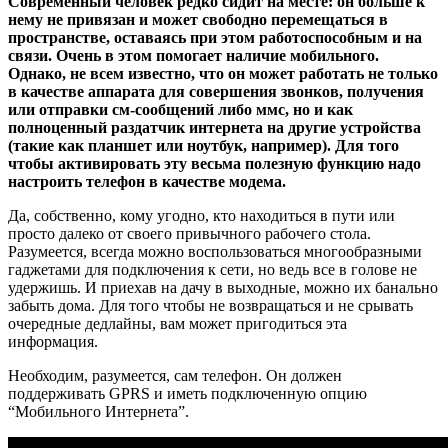
Современный человек редко сидит на месте: он больше к
нему не привязан и может свободно перемещаться в
пространстве, оставаясь при этом работоспособным и на
связи. Очень в этом помогает наличие мобильного.
Однако, не всем известно, что он может работать не только
в качестве аппарата для совершения звонков, получения
или отправки см-сообщений либо ммс, но и как
полноценный раздатчик интернета на другие устройства
(такие как планшет или ноутбук, например). Для того
чтобы активировать эту весьма полезную функцию надо
настроить телефон в качестве модема.
Да, собственно, кому угодно, кто находиться в пути или
просто далеко от своего привычного рабочего стола.
Разумеется, всегда можно воспользоваться многообразными
гаджетами для подключения к сети, но ведь все в голове не
удержишь. И приехав на дачу в выходные, можно их банально
забыть дома. Для того чтобы не возвращаться и не срывать
очередные дедлайны, вам может пригодиться эта
информация.
Необходим, разумеется, сам телефон. Он должен
поддерживать GPRS и иметь подключенную опцию
“Мобильного Интернета”.