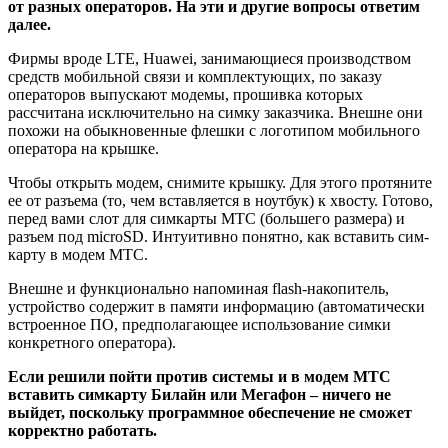
от разных операторов. На эти и другие вопросы ответим
далее.
Фирмы вроде LTE, Huawei, занимающиеся производством
средств мобильной связи и комплектующих, по заказу
операторов выпускают модемы, прошивка которых
рассчитана исключительно на симку заказчика. Внешне они
похожи на обыкновенные флешки с логотипом мобильного
оператора на крышке.
Чтобы открыть модем, снимите крышку. Для этого протяните
ее от разъема (то, чем вставляется в ноутбук) к хвосту. Готово,
перед вами слот для симкарты МТС (большего размера) и
разъем под microSD. Интуитивно понятно, как вставить сим-
карту в модем МТС.
Внешне и функционально напоминая flash-накопитель,
устройство содержит в памяти информацию (автоматически
встроенное ПО, предполагающее использование симки
конкретного оператора).
Если решили пойти против системы и в модем МТС
вставить симкарту Билайн или Мегафон – ничего не
выйдет, поскольку программное обеспечение не сможет
корректно работать.