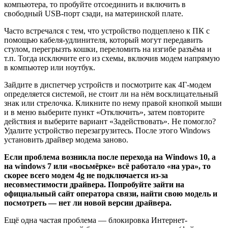
компьютера, то пробуйте отсоединить и включить в
свободный USB-порт сзади, на материнской плате.
Часто встречался с тем, что устройство подцеплено к ПК с
помощью кабеля-удлинителя, который могут передавить
стулом, перегрызть кошки, переломить на изгибе разъёма и
т.п. Тогда исключите его из схемы, включив модем напрямую
в компьютер или ноутбук.
Зайдите в диспетчер устройств и посмотрите как 4Г-модем
определяется системой, не стоит ли на нём восклицательный
знак или стрелочка. Кликните по нему правой кнопкой мыши
и в меню выберите пункт «Отключить», затем повторите
действия и выберите вариант «Задействовать». Не помогло?
Удалите устройство перезагрузитесь. После этого Windows
установить драйвер модема заново.
Если проблема возникла после перехода на Windows 10, а
на windows 7 или «восьмёрке» всё работало «на ура», то
скорее всего модем 4g не подключается из-за
несовместимости драйвера. Попробуйте зайти на
официальный сайт оператора связи, найти свою модель и
посмотреть — нет ли новой версии драйвера.
Ещё одна частая проблема — блокировка Интернет-