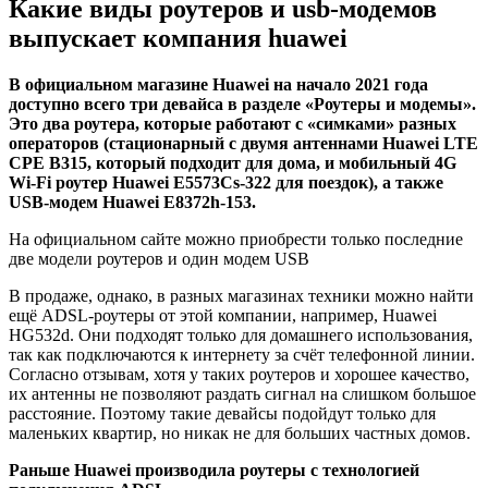
Какие виды роутеров и usb-модемов
выпускает компания huawei
В официальном магазине Huawei на начало 2021 года
доступно всего три девайса в разделе «Роутеры и модемы».
Это два роутера, которые работают с «симками» разных
операторов (стационарный с двумя антеннами Huawei LTE
CPE B315, который подходит для дома, и мобильный 4G
Wi-Fi роутер Huawei E5573Cs-322 для поездок), а также
USB-модем Huawei E8372h-153.
На официальном сайте можно приобрести только последние
две модели роутеров и один модем USB
В продаже, однако, в разных магазинах техники можно найти
ещё ADSL-роутеры от этой компании, например, Huawei
HG532d. Они подходят только для домашнего использования,
так как подключаются к интернету за счёт телефонной линии.
Согласно отзывам, хотя у таких роутеров и хорошее качество,
их антенны не позволяют раздать сигнал на слишком большое
расстояние. Поэтому такие девайсы подойдут только для
маленьких квартир, но никак не для больших частных домов.
Раньше Huawei производила роутеры с технологией