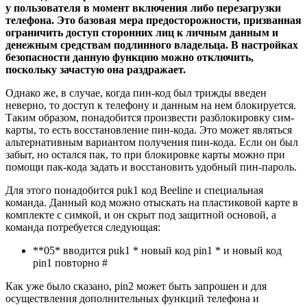
у пользователя в момент включения либо перезагрузки
телефона. Это базовая мера предосторожности, призванная
ограничить доступ сторонних лиц к личным данным и
денежным средствам подлинного владельца. В настройках
безопасности данную функцию можно отключить,
поскольку зачастую она раздражает.
Однако же, в случае, когда пин-код был трижды введен
неверно, то доступ к телефону и данным на нем блокируется.
Таким образом, понадобится произвести разблокировку сим-
карты, то есть восстановление пин-кода. Это может являться
альтернативным вариантом получения пин-кода. Если он был
забыт, но остался пак, то при блокировке карты можно при
помощи пак-кода задать и восстановить удобный пин-пароль.
Для этого понадобится puk1 код Beeline и специальная
команда. Данный код можно отыскать на пластиковой карте в
комплекте с симкой, и он скрыт под защитной основой, а
команда потребуется следующая:
**05* вводится puk1 * новый код pin1 * и новый код
pin1 повторно #
Как уже было сказано, pin2 может быть запрошен и для
осуществления дополнительных функций телефона и