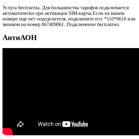
Услуга бесплатна. Для большинства тарифов подключается
автоматически при активации SIM-карты.Если на вашем
номере еще нет определителя, подключите его: *110*061# или
звонком на номер 067409061. Подключение бесплатно.
АнтиАОН