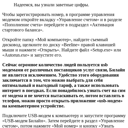
Надеемся, вы узнали заветные цифры.
Чтобы зарегистрировать номер, в программе управления
модемом откройте вкладку «Управление счетом» и в разделе
«Пополнение счета» перейдите в подраздел «Активация
стартового баланса».
Откройте папку «Мой компьютер», найдите съемный
дисковод, щелкните по диску «Beeline» правой клавишей
мыши и нажмите «Открыть». Найдите файл «Setup.exe» или
«Autorun.exe» и запустите его.
Сейчас огромное количество людей пользуется usb
модемами от различных поставщиков услуг связи, Билайн
не является исключением. Удобство этого оборудования
заключается в том, что можно выбрать для себя
оптимальный и выгодный тариф, а также использовать
интернет в поездках. Если понадобилось узнать счет на сим
от модема и не хочется вытаскивать ее, потом вставлять в
телефон, можно просто открыть приложение «usb-модем»
на компьютерном устройстве.
Подключите USB-модем к компьютеру и запустите программу
«USB-модем Билайн». Затем перейдите в раздел «Управление
счетом», потом нажмите «Мой номер» и кнопку «Узнать