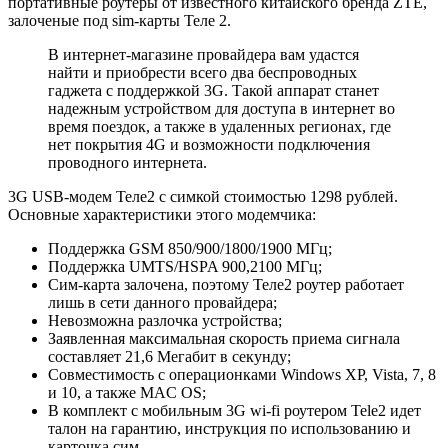
портативные роутеры от известного китайского бренда ZTE,
залоченые под sim-карты Теле 2.
В интернет-магазине провайдера вам удастся
найти и приобрести всего два беспроводных
гаджета с поддержкой 3G. Такой аппарат станет
надежным устройством для доступа в интернет во
время поездок, а также в удаленных регионах, где
нет покрытия 4G и возможности подключения
проводного интернета.
3G USB-модем Теле2 с симкой стоимостью 1298 рублей.
Основные характеристики этого модемчика:
Поддержка GSM 850/900/1800/1900 МГц;
Поддержка UMTS/HSPA 900,2100 МГц;
Сим-карта залочена, поэтому Теле2 роутер работает
лишь в сети данного провайдера;
Невозможна разлочка устройства;
Заявленная максимальная скорость приема сигнала
составляет 21,6 Мегабит в секунду;
Совместимость с операционками Windows XP, Vista, 7, 8
и 10, а также MAC OS;
В комплект с мобильным 3G wi-fi роутером Tele2 идет
талон на гарантию, инструкция по использованию и
карточка сим.