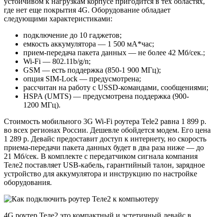
устойчивом к нагрузкам корпусе пригодится в тех областях,
где нет еще покрытия 4G. Оборудование обладает
следующими характеристиками:
подключение до 10 гаджетов;
емкость аккумулятора — 1 500 мА*час;
прием-передача пакета данных — не более 42 Мб/сек.;
Wi-Fi — 802.11b/g/n;
GSM — есть поддержка (850-1 900 МГц);
опция SIM-Lock — предусмотрена;
рассчитан на работу с USSD-командами, сообщениями;
HSPA (UMTS) — предусмотрена поддержка (900-
1200 МГц).
Стоимость мобильного 3G Wi-Fi роутера Tele2 равна 1 899 р.
во всех регионах России. Дешевле обойдется модем. Его цена
1 289 р. Девайс предоставит доступ к интернету, но скорость
приема-передачи пакета данных будет в два раза ниже — до
21 Мб/сек. В комплекте с передатчиком сигнала компания
Теле2 поставляет USB-кабель, гарантийный талон, зарядное
устройство для аккумулятора и инструкцию по настройке
оборудования.
4G роутер Теле2 это компактный и эстетичный девайс в