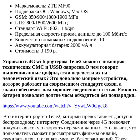
Марка/модель: ZTE MF90
Поддержка ОС: Windows; Mac OS
GSM: 850/900/1800/1900 МГц
LTE: 800/1800/2600 МГц
Стандарт Wi-Fi: 802.11 b/g/n
Предельная скорость приема данных: до 100 Мбит/с
Количество возможных подключений: 10
Аккумуляторная батарея: 2000 мА∙ч
Стоимость: 3 190 р.
Управлять 4G wi fi роутером Теле2 можно с помощью
технических СМС и USSD-запросов.О чем говорят
вышеописанные цифры, если перевести их на
человеческий язык? Это довольно мощное устройство,
которое работает на современном стандарте связи, а
значит обеспечит вам хорошее соединение с сетью. Емкость
батареи позволяет долгие часы обходиться без подзарядки.
https://www.youtube.com/watch?v=YywLW9Ggek8
Это интернет роутер Теле2, который предоставляет доступ к
беспроводному интернету. Соединение через 4G позволяет
получить высокую скорость передачи данных. Это значит, что
пользователь сможет просматривать фильмы онлайн,
скачивать игры и слушать музыку без ограничений. Такое