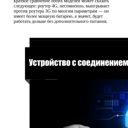
краткое сравнение обоих моделей может сказать
следующее: роутер 4G, несомненно, выигрывает
против рoутера 3G по многим параметрам — он
имеет более мощную батарею, а значит, будет
работать дольше без дополнительного питания;