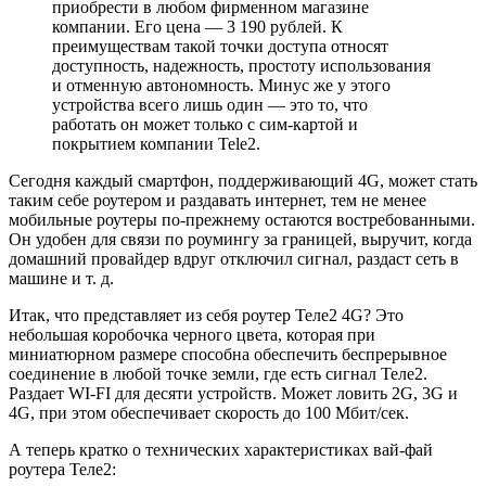
приобрести в любом фирменном магазине
компании. Его цена — 3 190 рублей. К
преимуществам такой точки доступа относят
доступность, надежность, простоту использования
и отменную автономность. Минус же у этого
устройства всего лишь один — это то, что
работать он может только с сим-картой и
покрытием компании Tele2.
Сегодня каждый смартфон, поддерживающий 4G, может стать
таким себе роутером и раздавать интернет, тем не менее
мобильные роутеры по-прежнему остаются востребованными.
Он удобен для связи по роумингу за границей, выручит, когда
домашний провайдер вдруг отключил сигнал, раздаст сеть в
машине и т. д.
Итак, что представляет из себя роутер Теле2 4G? Это
небольшая коробочка черного цвета, которая при
миниатюрном размере способна обеспечить беспрерывное
соединение в любой точке земли, где есть сигнал Теле2.
Раздает WI-FI для десяти устройств. Может ловить 2G, 3G и
4G, при этом обеспечивает скорость до 100 Мбит/сек.
А теперь кратко о технических характеристиках вай-фай
роутера Теле2: