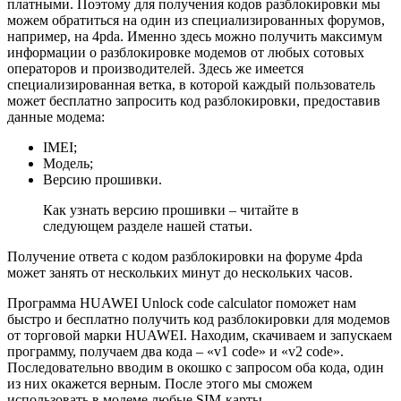
платными. Поэтому для получения кодов разблокировки мы
можем обратиться на один из специализированных форумов,
например, на 4pda. Именно здесь можно получить максимум
информации о разблокировке модемов от любых сотовых
операторов и производителей. Здесь же имеется
специализированная ветка, в которой каждый пользователь
может бесплатно запросить код разблокировки, предоставив
данные модема:
IMEI;
Модель;
Версию прошивки.
Как узнать версию прошивки – читайте в
следующем разделе нашей статьи.
Получение ответа с кодом разблокировки на форуме 4pda
может занять от нескольких минут до нескольких часов.
Программа HUAWEI Unlock code calculator поможет нам
быстро и бесплатно получить код разблокировки для модемов
от торговой марки HUAWEI. Находим, скачиваем и запускаем
программу, получаем два кода – «v1 code» и «v2 code».
Последовательно вводим в окошко с запросом оба кода, один
из них окажется верным. После этого мы сможем
использовать в модеме любые SIM-карты.