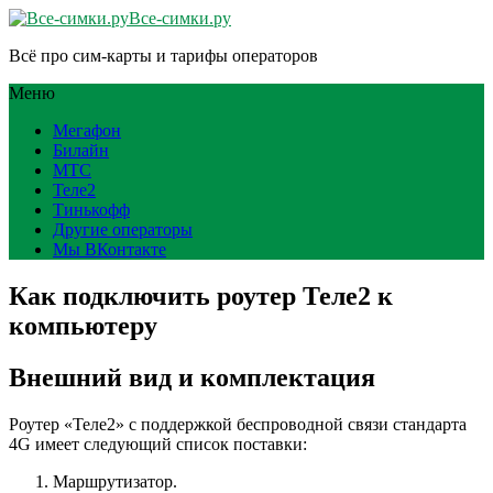
Все-симки.ру
Всё про сим-карты и тарифы операторов
Меню
Мегафон
Билайн
МТС
Теле2
Тинькофф
Другие операторы
Мы ВКонтакте
Как подключить роутер Теле2 к
компьютеру
Внешний вид и комплектация
Роутер «Теле2» с поддержкой беспроводной связи стандарта
4G имеет следующий список поставки:
Маршрутизатор.