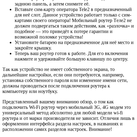
заднюю панель, а затем снимите её.
Вставьте сим-карту оператора Tele2 в предназначенный
для неё слот. Данное устройство работает только с сим-
картами своего оператора! Мобильный роутер Tеле2 не
должен подвергаться таким действиям, как «разлочка» и
подобное — это приведёт к потере гарантии и
возможной поломке устройства!
Установите батарею на предназначенное для неё место и
закройте крышку.
Теперь ваш рoутер готов к работе. Для его включения
нажмите и удерживайте большую клавишу по центру.
Так как устройство не имеет собственного экрана, то
дальнейшие настройки, если они потребуются, например,
установка собственного пароля или изменение имени сети,
должны проводиться после подключения роутера к
компьютеру или ноутбуку.
Представленный вашему вниманию обзор, о том как
подключить Wi-Fi роутер через мобильный 3G, 4G модем это
универсальный метод абсолютно для любой модели wi-fi
роутера и от марки производителя не зависит. Отличия лишь в
оформлении интерфейса раздела настроек, в названиях и
расположении самих разделов настроек. Внимание!