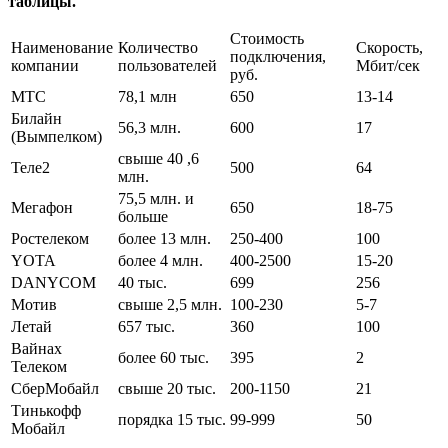
таблицы.
Стоимость
Наименование
Количество
Скорость,
подключения,
компании
пользователей
Мбит/сек
руб.
МТС
78,1 млн
650
13-14
Билайн
56,3 млн.
600
17
(Вымпелком)
свыше 40 ,6
Теле2
500
64
млн.
75,5 млн. и
Мегафон
650
18-75
больше
Ростелеком
более 13 млн.
250-400
100
YOTA
более 4 млн.
400-2500
15-20
DANYCOM
40 тыс.
699
256
Мотив
свыше 2,5 млн.
100-230
5-7
Летай
657 тыс.
360
100
Вайнах
более 60 тыс.
395
2
Телеком
СберМобайл
свыше 20 тыс.
200-1150
21
Тинькофф
порядка 15 тыс.
99-999
50
Мобайл