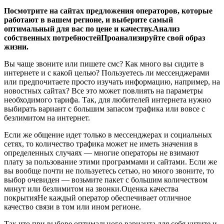
Посмотрите на сайтах предложения операторов, которые
работают в вашем регионе, и выберите самый
оптимальный для вас по цене и качеству.Анализ
собственных потребностейПроанализируйте свой образ
жизни.
Вы чаще звоните или пишете смс? Как много вы сидите в
интернете и с какой целью? Пользуетесь ли мессенджерами
или предпочитаете просто изучать информацию, например, на
новостных сайтах? Все это может повлиять на параметры
необходимого тарифа. Так, для любителей интернета нужно
выбирать вариант с большим запасом трафика или вовсе с
безлимитом на интернет.
Если же общение идет только в мессенджерах и социальных
сетях, то количество трафика может не иметь значения в
определенных случаях — многие операторы не взимают
плату за пользование этими программами и сайтами. Если же
вы вообще почти не пользуетесь сетью, но много звоните, то
выбор очевиден — возьмите пакет с большим количеством
минут или безлимитом на звонки.Оценка качества
покрытияНе каждый оператор обеспечивает отличное
качество связи в том или ином регионе.
Так что при выборе оптимального варианта для себя учтите и