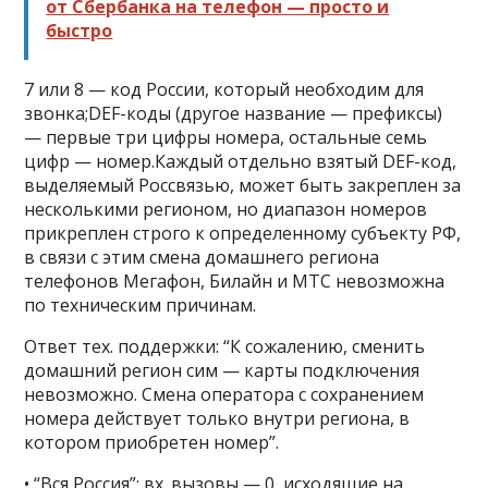
от Сбербанка на телефон — просто и
быстро
7 или 8 — код России, который необходим для
звонка;DEF-коды (другое название — префиксы)
— первые три цифры номера, остальные семь
цифр — номер.Каждый отдельно взятый DEF-код,
выделяемый Россвязью, может быть закреплен за
несколькими регионом, но диапазон номеров
прикреплен строго к определенному субъекту РФ,
в связи с этим смена домашнего региона
телефонов Мегафон, Билайн и МТС невозможна
по техническим причинам.
Ответ тех. поддержки: “К сожалению, сменить
домашний регион сим — карты подключения
невозможно. Смена оператора с сохранением
номера действует только внутри региона, в
котором приобретен номер”.
• “Вся Россия”: вх. вызовы — 0, исходящие на