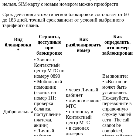
нельзя. SIM-карту с новым номером можно приобрести.
Срок действия автоматической блокировки составляет от 60
до 183 дней, точный срок зависит от условий выбранного
тарифного плана.
Сервисы,
Как
Вид
Как
доступные
определить,
блокировки
разблокировать
при
что номер
*
номер
блокировке
заблокирован
• Звонок в
Контактный
центр МТС по
номеру 0890
Вы звоните:
• Мобильный
• «Вызов не
помощник
может быть
• через Личный
(звонок на
установлен.
кабинет
номер 111:
Пожалуйста,
• лично в cалоне
проверка
перезвоните в
МТС
баланса,
справочную
Добровольная
• по звонку в
поступление
службу вашей
Контактный
платежа,
сети. The call
центр МТС
акции)
cannot be
• в салонах
• Личный
completed,
дилеров