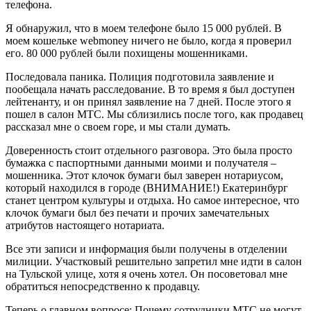
телефона.
Я обнаружил, что в моем телефоне было 15 000 рублей. В
моем кошельке webmoney ничего не было, когда я проверил
его. 80 000 рублей были похищены мошенниками.
Последовала паника. Полиция подготовила заявление и
пообещала начать расследование. В то время я был доступен
лейтенанту, и он принял заявление на 7 дней. После этого я
пошел в салон МТС. Мы сблизились после того, как продавец
рассказал мне о своем горе, и мы стали думать.
Доверенность стоит отдельного разговора. Это была просто
бумажка с паспортными данными моими и получателя –
мошенника. Этот клочок бумаги был заверен нотариусом,
который находился в городе (ВНИМАНИЕ!) Екатеринбург
станет центром культуры и отдыха. Но самое интересное, что
клочок бумаги был без печати и прочих замечательных
атрибутов настоящего нотариата.
Все эти записи и информация были получены в отделении
милиции. Участковый решительно запретил мне идти в салон
на Тульской улице, хотя я очень хотел. Он посоветовал мне
обратиться непосредственно к продавцу.
Теперь о главном вопросе: Почему сотрудники МТС не могут