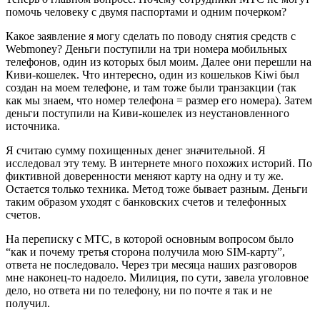
помочь человеку с двумя паспортами и одним почерком?
Какое заявление я могу сделать по поводу снятия средств с
Webmoney? Деньги поступили на три номера мобильных
телефонов, один из которых был моим. Далее они перешли на
Киви-кошелек. Что интересно, один из кошельков Kiwi был
создан на моем телефоне, и там тоже были транзакции (так
как мы знаем, что номер телефона = размер его номера). Затем
деньги поступили на Киви-кошелек из неустановленного
источника.
Я считаю сумму похищенных денег значительной. Я
исследовал эту тему. В интернете много похожих историй. По
фиктивной доверенности меняют карту на одну и ту же.
Остается только техника. Метод тоже бывает разным. Деньги
таким образом уходят с банковских счетов и телефонных
счетов.
На переписку с МТС, в которой основным вопросом было
“как и почему третья сторона получила мою SIM-карту”,
ответа не последовало. Через три месяца наших разговоров
мне наконец-то надоело. Милиция, по сути, завела уголовное
дело, но ответа ни по телефону, ни по почте я так и не
получил.