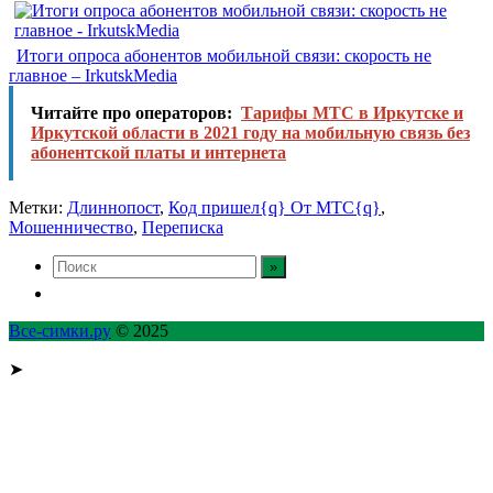
Итоги опроса абонентов мобильной связи: скорость не
главное – IrkutskMedia
Читайте про операторов:
Тарифы МТС в Иркутске и
Иркутской области в 2021 году на мобильную связь без
абонентской платы и интернета
Метки:
Длиннопост
,
Код пришел{q} От МТС{q}
,
Мошенничество
,
Переписка
Все-симки.ру
© 2025
➤