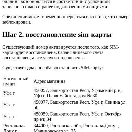
биллинг возобновляется в соответствии с условиями
тарифного плана и ранее подключенными опциями.
Соединение может временно прерваться из-за того, что номер
заблокирован.
Шаг 2. восстановление sim-карты
Существующий номер активируется после того, как SIM-
карта будет восстановлена, баланс лицевого счета
восстановлен, а все услуги подключены.
Существует два способа восстановить SIM-карту:
Населенный
Адрес магазина
пункт
450057, Башкортостан Респ, Уфимский р-н,
Уфа г
Уфа г, Первомайская, дом № 30
450077, Башкортостан Респ, Уфа г, Ленина ул,
Уфа г
56
450059, Башкортостан Респ, Уфа г, Октября
Уфа г
пр-кт, 34
Ростов-на-
344000, Ростовская обл, Ростов-на-Дону г,
Дону г
Малиновского ул, 25