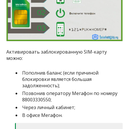
Активировать заблокированную SIM-карту
можно:
Пополнив баланс (если причиной
блокировки является большая
задолженность);
Позвонив оператору Мегафон по номеру
8
800
333
05
50
;
Через личный кабинет;
В офисе Мегафон.